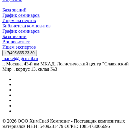
База знаний
График семинаров
Ищем экспертов
Библиотека композитов
График семинаров
База знаний
Вопрос-ответ
Ищем экспертов
+7(495)665-23-80
market@igcmail.ru
г. Москва, 43-й км МКАД, Логистический центр "Славянский
Мир", корпус 13, склад №3
© 2026 ООО ХимСнаб Композит - Поставщик композитных
материалов ИНН: 5409231479 ОГРН: 1085473006695