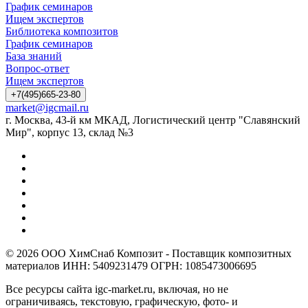
График семинаров
Ищем экспертов
Библиотека композитов
График семинаров
База знаний
Вопрос-ответ
Ищем экспертов
+7(495)665-23-80
market@igcmail.ru
г. Москва, 43-й км МКАД, Логистический центр "Славянский
Мир", корпус 13, склад №3
© 2026 ООО ХимСнаб Композит - Поставщик композитных
материалов ИНН: 5409231479 ОГРН: 1085473006695
Все ресурсы сайта igc-market.ru, включая, но не
ограничиваясь, текстовую, графическую, фото- и