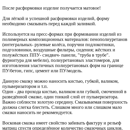
После расформовки изделие получается матовое!
Для лёгкой и успешной расформовки изделий, форму
необходимо смазывать перед каждой заливкой.
Используется на пресс-формах при формовании изделий из
полимерных композиционных материалов: пенополиуретанов
(интегральных- рулевые колёса, поручни подлокотники,
подголовники, воздушные фильтры, сидения; жёстких и
полужёстких ППУ- сэндвич- панели, "труба в трубе".
фурнитура для мебели), полиуретановых эластомеров, для
изготовления эластичных полиуретановых форм на границе
ПУ/бетон, гипс, цемент или ПУ/модель.
Данную смазку можно наносить кистью, губкой, валиком,
пульверизатором и т.п.
Один - два прохода кистью, валиком или губкой, смоченной в
разведённой смазке, один тонкий слой от пульверизатора.
Важно соблюсти золотую середину. Смазываемая поверхность
должна слегка блестеть. Слишком много или слишком мало
смазки наносить не рекомендуется.
Восковая смазка имеет свойство забивать фактуру и рельеф
матриц спустя определённое количество смазочных циклов.