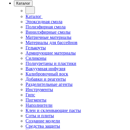
Каталог
Каталог
Эпоксидная смола
Полиэфирная смола
Винилэфирные смолы
Матричные материалы
Материалы для бассейнов
Гелькоуты
Армирующие материалы
Силиконы
Полиуретаны и пластики
Вакуумная инфузия
Калибровочный воск
Добавки и реагенты
Разделительные агенты
Инструменты
Гипс
Пигменты
Наполнители
Клеи и склеивающие пасты
Соты и плиты
Создание модели
Средства защиты