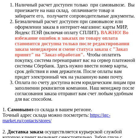
Наличный расчет доступен только при самовывозе. Вы
приезжаете на наш склад, оплачиваете товар и
забираете его, получаете сопроводительные документы.
Безналичный расчет доступен при самовывозе или
оформлении заказа в интернет-магазине: карты МИР,
Яндекс ПЭЙ (включая оплату СПЛИТ).
ВАЖНО! Во
избежание ошибок в заказах по товару оплата
становится доступна только после редактирования
заказа менеджером и смене статуса заказа с "Заказ
принят" на "Заказ обработан".
Чтобы оплатить
покупку, система перенаправит вас на сервер платежной
системы Сбербанк. Здесь нужно ввести номер карты,
срок действия и имя держателя. После оплаты вам
придет электронный чек на указанную вами почту.
Оплата по счету доступна всем юридическим лицам при
заполнении реквизитов компании. Наш менеджер после
согласования заказа отправит вам счет любым удобным
для вас способом.
1.
Самовывоз
со склада в вашем регионе.
Точный адрес склада можно посмотреть:
https://igc-
market.ru/contacts/stores/
2.
Доставка заказа
осуществляется курьерской службой
которую клиент вызывает самостоятельно. Забор груза с