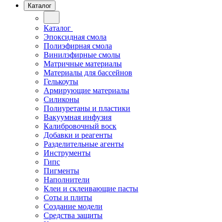
Каталог
Каталог
Эпоксидная смола
Полиэфирная смола
Винилэфирные смолы
Матричные материалы
Материалы для бассейнов
Гелькоуты
Армирующие материалы
Силиконы
Полиуретаны и пластики
Вакуумная инфузия
Калибровочный воск
Добавки и реагенты
Разделительные агенты
Инструменты
Гипс
Пигменты
Наполнители
Клеи и склеивающие пасты
Соты и плиты
Создание модели
Средства защиты