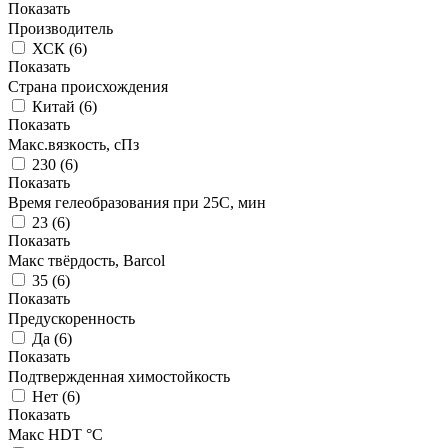
Показать
Производитель
ХСК
(
6
)
Показать
Страна происхождения
Китай
(
6
)
Показать
Макс.вязкoсть, сПз
230
(
6
)
Показать
Время гелеобразования при 25С, мин
23
(
6
)
Показать
Макс твёрдость, Barcol
35
(
6
)
Показать
Предускоренность
Да
(
6
)
Показать
Подтвержденная химостойкость
Нет
(
6
)
Показать
Макс HDT °С