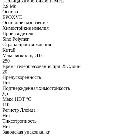
Таблица химостойкости MFE
2,9 Мб
Основа
EPOXVE
Основное назначение
Химостойкие изделия
Производитель
Sino Polymer
Страна происхождения
Китай
Макс.вязкoсть, сПз
250
Время гелеобразования при 25С, мин
20
Предускоренность
Нет
Подтвержденная химостойкость
Да
Макс HDT °С
110
Регистр Ллойда
Нет
Тиксотропность
Нет
Заводская упаковка, кг