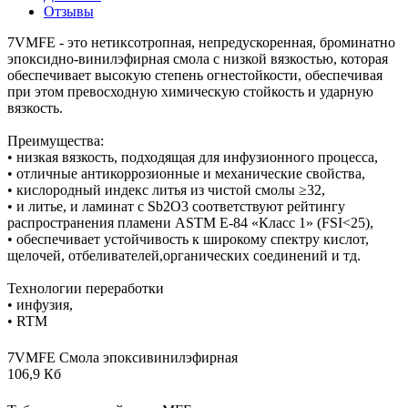
Отзывы
7VMFE - это нетиксотропная, непредускоренная, броминатно
эпоксидно-винилэфирная смола с низкой вязкостью, которая
обеспечивает высокую степень огнестойкости, обеспечивая
при этом превосходную химическую стойкость и ударную
вязкость.
Преимущества:
• низкая вязкость, подходящая для инфузионного процесса,
• отличные антикоррозионные и механические свойства,
• кислородный индекс литья из чистой смолы ≥32,
• и литье, и ламинат с Sb2O3 соответствуют рейтингу
распространения пламени ASTM E-84 «Класс 1» (FSI<25),
• обеспечивает устойчивость к широкому спектру кислот,
щелочей, отбеливателей,органических соединений и тд.
Технологии переработки
• инфузия,
• RTM
7VMFE Смола эпоксивинилэфирная
106,9 Кб