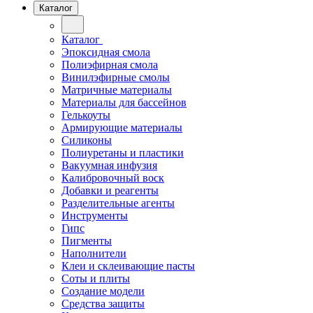
Каталог
Каталог
Эпоксидная смола
Полиэфирная смола
Винилэфирные смолы
Матричные материалы
Материалы для бассейнов
Гелькоуты
Армирующие материалы
Силиконы
Полиуретаны и пластики
Вакуумная инфузия
Калибровочный воск
Добавки и реагенты
Разделительные агенты
Инструменты
Гипс
Пигменты
Наполнители
Клеи и склеивающие пасты
Соты и плиты
Создание модели
Средства защиты