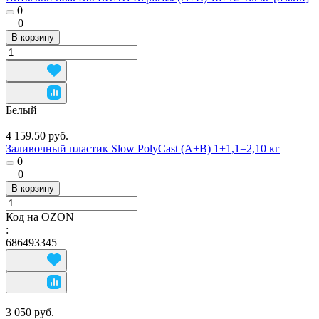
0
0
В корзину
Белый
4 159.50 руб.
Заливочный пластик Slow PolyCast (A+B) 1+1,1=2,10 кг
0
0
В корзину
Код на OZON
:
686493345
3 050 руб.