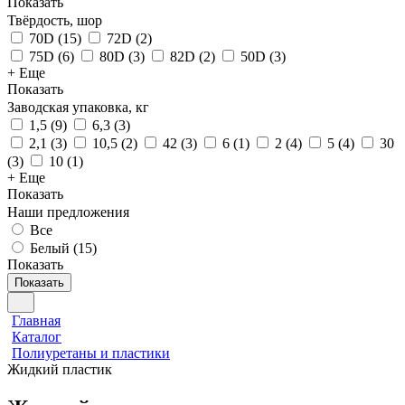
Показать
Твёрдость, шор
70D
(
15
)
72D
(
2
)
75D
(
6
)
80D
(
3
)
82D
(
2
)
50D
(
3
)
+ Еще
Показать
Заводская упаковка, кг
1,5
(
9
)
6,3
(
3
)
2,1
(
3
)
10,5
(
2
)
42
(
3
)
6
(
1
)
2
(
4
)
5
(
4
)
30
(
3
)
10
(
1
)
+ Еще
Показать
Наши предложения
Все
Белый (
15
)
Показать
Показать
Главная
Каталог
Полиуретаны и пластики
Жидкий пластик