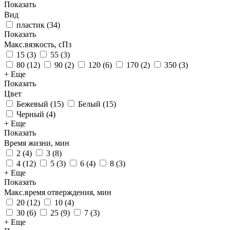
Показать
Вид
пластик
(
34
)
Показать
Макс.вязкoсть, сПз
15
(
3
)
55
(
3
)
80
(
12
)
90
(
2
)
120
(
6
)
170
(
2
)
350
(
3
)
+ Еще
Показать
Цвет
Бежевый
(
15
)
Белый
(
15
)
Черный
(
4
)
+ Еще
Показать
Время жизни, мин
2
(
4
)
3
(
8
)
4
(
12
)
5
(
3
)
6
(
4
)
8
(
3
)
+ Еще
Показать
Макс.время отверждения, мин
20
(
12
)
10
(
4
)
30
(
6
)
25
(
9
)
7
(
3
)
+ Еще