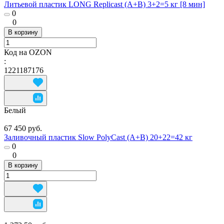
Литьевой пластик LONG Replicast (А+В) 3+2=5 кг [8 мин]
0
0
В корзину
Код на OZON
:
1221187176
Белый
67 450 руб.
Заливочный пластик Slow PolyCast (А+В) 20+22=42 кг
0
0
В корзину