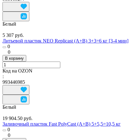
Белый
5 307 руб.
Литьевой пластик NEO Replicast (А+В) 3+3=6 кг [3-4 мин]
0
0
В корзину
Код на OZON
:
993446985
Белый
19 904.50 руб.
Заливочный пластик Fast PolyCast (A+B) 5+5,5=10,5 кг
0
0