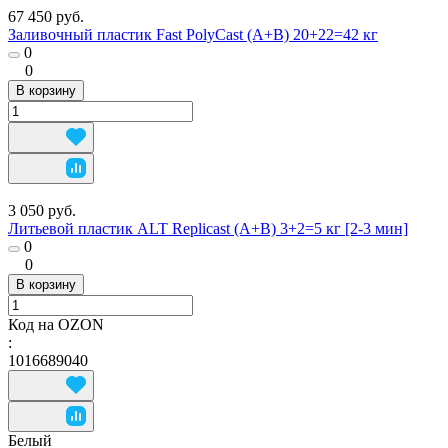
67 450 руб.
Заливочный пластик Fast PolyCast (A+B) 20+22=42 кг
0
0
В корзину
3 050 руб.
Литьевой пластик ALT Replicast (А+В) 3+2=5 кг [2-3 мин]
0
0
В корзину
Код на OZON
:
1016689040
Белый