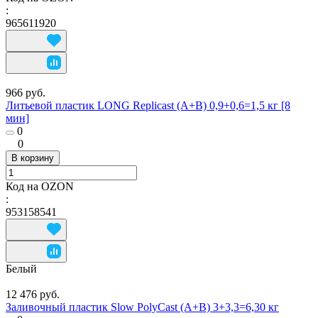
:
965611920
966 руб.
Литьевой пластик LONG Replicast (А+В) 0,9+0,6=1,5 кг [8
мин]
0
0
В корзину
Код на OZON
:
953158541
Белый
12 476 руб.
Заливочный пластик Slow PolyCast (A+B) 3+3,3=6,30 кг