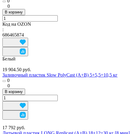
0
0
В корзину
Код на OZON
:
686465874
Белый
19 904.50 руб.
Заливочный пластик Slow PolyCast (A+B) 5+5,5=10,5 кг
0
0
В корзину
17 792 руб.
Литьевой пластик LONG Replicast (А+В) 18+12=30 кг [8 мин]