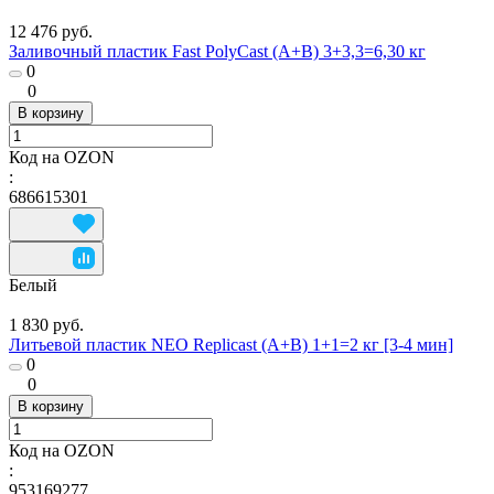
12 476 руб.
Заливочный пластик Fast PolyCast (A+B) 3+3,3=6,30 кг
0
0
В корзину
Код на OZON
:
686615301
Белый
1 830 руб.
Литьевой пластик NEO Replicast (А+В) 1+1=2 кг [3-4 мин]
0
0
В корзину
Код на OZON
:
953169277