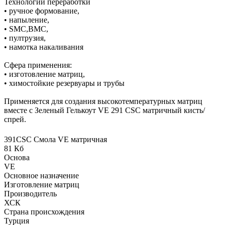
Технологии переработки
• ручное формование,
• напыление,
• SMC,BMC,
• пултрузия,
• намотка накаливания
Сфера применения:
• изготовление матриц,
• химостойкие резервуары и трубы
Применяется для создания высокотемпературных матриц
вместе с Зеленый Гелькоут VE 291 CSC матричный кисть/
спрей.
391CSC Смола VE матричная
81 Кб
Основа
VE
Основное назначение
Изготовление матриц
Производитель
ХСК
Страна происхождения
Турция