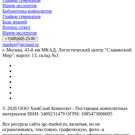
График семинаров
Ищем экспертов
Библиотека композитов
График семинаров
База знаний
Вопрос-ответ
Ищем экспертов
+7(495)665-23-80
market@igcmail.ru
г. Москва, 43-й км МКАД, Логистический центр "Славянский
Мир", корпус 13, склад №3
© 2026 ООО ХимСнаб Композит - Поставщик композитных
материалов ИНН: 5409231479 ОГРН: 1085473006695
Все ресурсы сайта igc-market.ru, включая, но не
ограничиваясь, текстовую, графическую, фото- и
видеоинформацию, структуру, дизайн и оформление страниц,