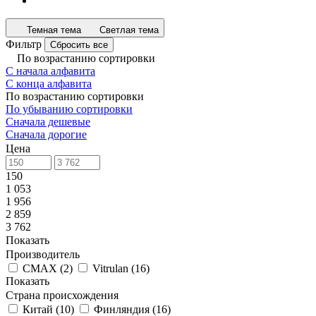
Темная тема
Светлая тема
Фильтр
Сбросить все
По возрастанию сортировки
С начала алфавита
С конца алфавита
По возрастанию сортировки
По убыванию сортировки
Сначала дешевые
Сначала дорогие
Цена
150
1 053
1 956
2 859
3 762
Показать
Производитель
CMAX
(
2
)
Vitrulan
(
16
)
Показать
Страна происхождения
Китай
(
10
)
Финляндия
(
16
)