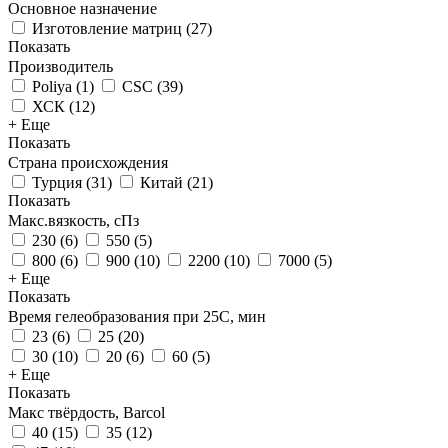
Основное назначение
Изготовление матриц
(
27
)
Показать
Производитель
Poliya
(
1
)
CSC
(
39
)
ХСК
(
12
)
+ Еще
Показать
Страна происхождения
Турция
(
31
)
Китай
(
21
)
Показать
Макс.вязкoсть, сПз
230
(
6
)
550
(
5
)
800
(
6
)
900
(
10
)
2200
(
10
)
7000
(
5
)
+ Еще
Показать
Время гелеобразования при 25С, мин
23
(
6
)
25
(
20
)
30
(
10
)
20
(
6
)
60
(
5
)
+ Еще
Показать
Макс твёрдость, Barcol
40
(
15
)
35
(
12
)