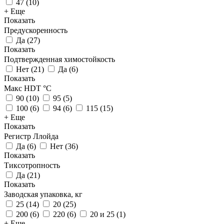
47
(
10
)
+ Еще
Показать
Предускоренность
Да
(
27
)
Показать
Подтвержденная химостойкость
Нет
(
21
)
Да
(
6
)
Показать
Макс HDT °С
90
(
10
)
95
(
5
)
100
(
6
)
94
(
6
)
115
(
15
)
+ Еще
Показать
Регистр Ллойда
Да
(
6
)
Нет
(
36
)
Показать
Тиксотропность
Да
(
21
)
Показать
Заводская упаковка, кг
25
(
14
)
20
(
25
)
200
(
6
)
220
(
6
)
20 и 25
(
1
)
+ Еще