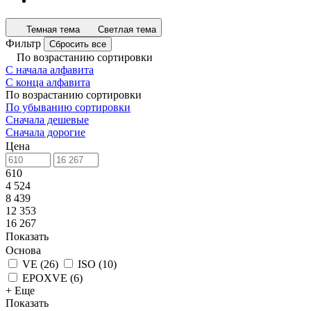
Темная тема
Светлая тема
Фильтр
Сбросить все
По возрастанию сортировки
С начала алфавита
С конца алфавита
По возрастанию сортировки
По убыванию сортировки
Сначала дешевые
Сначала дорогие
Цена
610
4 524
8 439
12 353
16 267
Показать
Основа
VE
(
26
)
ISO
(
10
)
EPOXVE
(
6
)
+ Еще
Показать