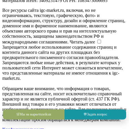
материалов ИНН: 5409231479 ОГРН: 1085473006695
Все ресурсы сайта igc-market.ru, включая, но не
ограничиваясь, текстовую, графическую, фото- и
видеоинформацию, структуру, дизайн и оформление страниц,
доменное имя и фирменное наименование, являются
объектами авторского права и прав на интеллектуальную
собственность, защищены законодательством РФ и
международными соглашениями.
Читать далее
Запрещается любое использование содержания страниц и
контента данного сайта на других площадках без
предварительного письменного согласия правообладателя.
Запрещаются любые иные действия, в результате которых у
пользователей сети Интернет может сложиться впечатление,
что представленные материалы не имеют отношения к igc-
market.ru.
Обращаем ваше внимание, что информация о товарах,
представленная на сайте, носит исключительно справочный
характер и не является публичной офертой (ст. 437 ГК РФ).
Внешний вид товара и его упаковки может отличаться от
изображений, размещенных на сайте. Для получения точной и
актуальной информации о товаре, его характеристиках и
🛒
Мы на маркетплейсах
💬
Задать вопрос
комплектации просим обращаться к менеджерам компании.