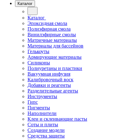
Каталог
Каталог
Эпоксидная смола
Полиэфирная смола
Винилэфирные смолы
Матричные материалы
Материалы для бассейнов
Гелькоуты
Армирующие материалы
Силиконы
Полиуретаны и пластики
Вакуумная инфузия
Калибровочный воск
Добавки и реагенты
Разделительные агенты
Инструменты
Гипс
Пигменты
Наполнители
Клеи и склеивающие пасты
Соты и плиты
Создание модели
Средства защиты