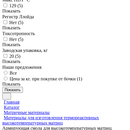
129
(
5
)
Показать
Регистр Ллойда
Нет
(
5
)
Показать
Тиксотропность
Нет
(
5
)
Показать
Заводская упаковка, кг
20
(
5
)
Показать
Наши предложения
Все
Цена за кг. при покупке от бочки (
1
)
Показать
Показать
Главная
Каталог
Матричные материалы
Материалы для изготовления термореактивных
высокотемпературных матриц
Армирующая смола для высокотемпературных матриц