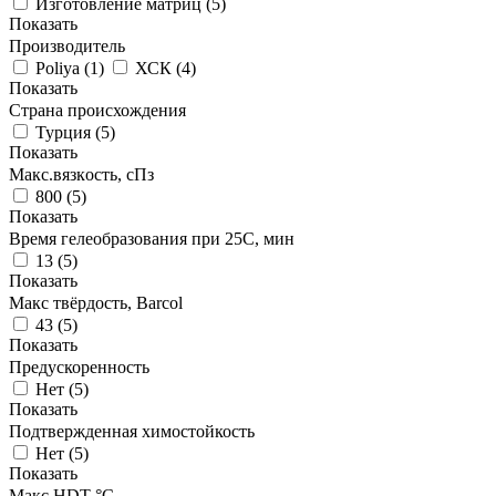
Изготовление матриц
(
5
)
Показать
Производитель
Poliya
(
1
)
ХСК
(
4
)
Показать
Страна происхождения
Турция
(
5
)
Показать
Макс.вязкoсть, сПз
800
(
5
)
Показать
Время гелеобразования при 25С, мин
13
(
5
)
Показать
Макс твёрдость, Barcol
43
(
5
)
Показать
Предускоренность
Нет
(
5
)
Показать
Подтвержденная химостойкость
Нет
(
5
)
Показать
Макс HDT °С