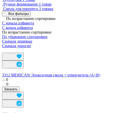
Ручное формование
1 товар
Смола для препрега
3 товара
Все фильтры
По возрастанию сортировки
С начала алфавита
С конца алфавита
По возрастанию сортировки
По убыванию сортировки
Сначала дешевые
Сначала дорогие
3312 MERICAN Эпоксидная смола + отвердитель (А+В)
0
0
Заказать