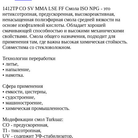
1412TP CO SV MMA LSE FF Смола ISO NPG - это
нетиксотропная, предускоренная, высокореактивная,
ненасыщенная полиэфирная смола средней вязкости на
основе изофталевой кислоты. Обладает хорошей
смачивающей способностью и высокими механическими
свойствами. Смола общего назначения, подходит для
применения там, где важна высокая химическая стойкость.
Совместима со стекловолокном.
Технологии переработки
• литье,
• напыление,
• намотка.
Сфера применения
• емкости, цистерны,
• судостроение,
• машиностроение,
• химическая промышленность.
Модификации смол Turkuaz:
CO - предускоренная,
TI - тиксотропная,
UV - содержит УФ-стабилизатор,