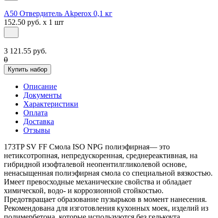
A50 Отвердитель Akperox 0,1 кг
152.50 руб. x 1 шт
3 121.55 руб.
0
Купить набор
Описание
Документы
Характеристики
Оплата
Доставка
Отзывы
173TP SV FF Смола ISO NPG полиэфирная— это
нетиксотропная, непредускоренная, среднереактивная, на
гибридной изофталевой неопентилгликолевой основе,
ненасыщенная полиэфирная смола со специальной вязкостью.
Имеет превосходные механические свойства и обладает
химической, водо- и коррозионной стойкостью.
Предотвращает образование пузырьков в момент нанесения.
Рекомендована для изготовления кухонных моек, изделий из
полимербетона, которые используются без гелькоута.