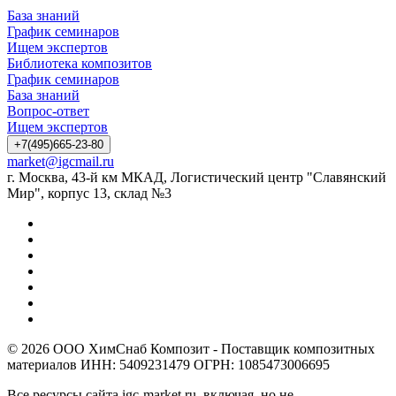
База знаний
График семинаров
Ищем экспертов
Библиотека композитов
График семинаров
База знаний
Вопрос-ответ
Ищем экспертов
+7(495)665-23-80
market@igcmail.ru
г. Москва, 43-й км МКАД, Логистический центр "Славянский
Мир", корпус 13, склад №3
© 2026 ООО ХимСнаб Композит - Поставщик композитных
материалов ИНН: 5409231479 ОГРН: 1085473006695
Все ресурсы сайта igc-market.ru, включая, но не