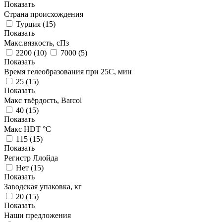
Показать
Страна происхождения
Турция
(
15
)
Показать
Макс.вязкoсть, сПз
2200
(
10
)
7000
(
5
)
Показать
Время гелеобразования при 25С, мин
25
(
15
)
Показать
Макс твёрдость, Barcol
40
(
15
)
Показать
Макс HDT °С
115
(
15
)
Показать
Регистр Ллойда
Нет
(
15
)
Показать
Заводская упаковка, кг
20
(
15
)
Показать
Наши предложения