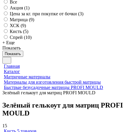
Все
Акция (
1
)
Цена за кг. при покупке от бочки (
3
)
Матрица (
9
)
ХСК (
9
)
Кисть (
5
)
Спрей (
10
)
+ Еще
Показать
Показать
Главная
Каталог
Матричные материалы
Материалы для изготовления быстрой матрицы
Быстрые безусадочные матрицы PROFI MOULD
Зелёный гелькоут для матриц PROFI MOULD
Зелёный гелькоут для матриц PROFI
MOULD
15
Кисть
5 товаров