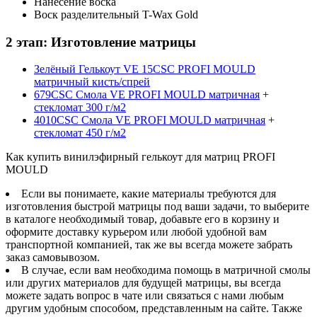
Нанесение воска
Воск разделительный T-Wax Gold
2 этап: Изготовление матрицы
Зелёный Гелькоут VE 15CSC PROFI MOULD
матричный кисть/спрей
679CSC Смола VE PROFI MOULD матричная
+
стекломат 300 г/м2
4010CSC Смола VE PROFI MOULD матричная
+
стекломат 450 г/м2
Как купить винилэфирный гелькоут для матриц PROFI
MOULD
Если вы понимаете, какие материалы требуются для
изготовления быстрой матрицы под ваши задачи, то выберите
в каталоге необходимый товар, добавьте его в корзину и
оформите доставку курьером или любой удобной вам
транспортной компанией, так же вы всегда можете забрать
заказ самовывозом.
В случае, если вам необходима помощь в матричной смолы
или других материалов для будущей матрицы, вы всегда
можете задать вопрос в чате или связаться с нами любым
другим удобным способом, представленным на сайте. Также