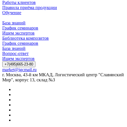
Работы клиентов
Правила приёма продукции
Обучение
База знаний
График семинаров
Ищем экспертов
Библиотека композитов
График семинаров
База знаний
Вопрос-ответ
Ищем экспертов
+7(495)665-23-80
market@igcmail.ru
г. Москва, 43-й км МКАД, Логистический центр "Славянский
Мир", корпус 13, склад №3