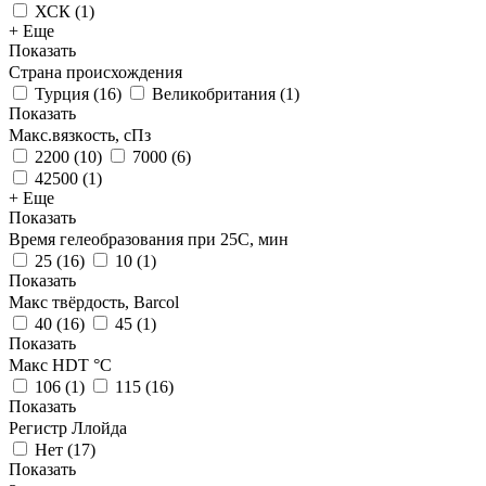
ХСК
(
1
)
+ Еще
Показать
Страна происхождения
Турция
(
16
)
Великобритания
(
1
)
Показать
Макс.вязкoсть, сПз
2200
(
10
)
7000
(
6
)
42500
(
1
)
+ Еще
Показать
Время гелеобразования при 25С, мин
25
(
16
)
10
(
1
)
Показать
Макс твёрдость, Barcol
40
(
16
)
45
(
1
)
Показать
Макс HDT °С
106
(
1
)
115
(
16
)
Показать
Регистр Ллойда
Нет
(
17
)
Показать