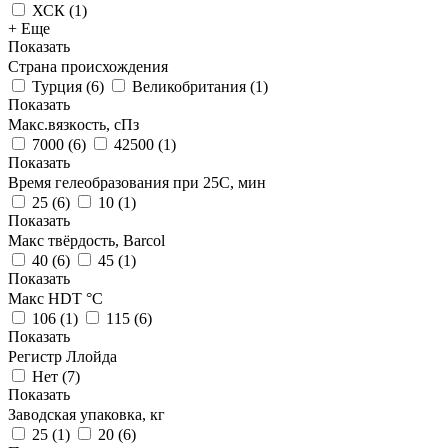
ХСК
(
1
)
+ Еще
Показать
Страна происхождения
Турция
(
6
)
Великобритания
(
1
)
Показать
Макс.вязкoсть, сПз
7000
(
6
)
42500
(
1
)
Показать
Время гелеобразования при 25С, мин
25
(
6
)
10
(
1
)
Показать
Макс твёрдость, Barcol
40
(
6
)
45
(
1
)
Показать
Макс HDT °С
106
(
1
)
115
(
6
)
Показать
Регистр Ллойда
Нет
(
7
)
Показать
Заводская упаковка, кг
25
(
1
)
20
(
6
)