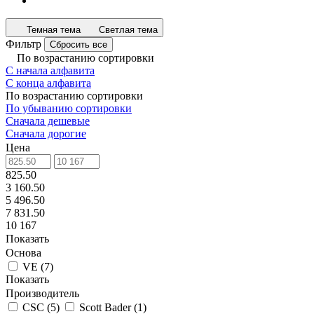
Темная тема
Светлая тема
Фильтр
Сбросить все
По возрастанию сортировки
С начала алфавита
С конца алфавита
По возрастанию сортировки
По убыванию сортировки
Сначала дешевые
Сначала дорогие
Цена
825.50
3 160.50
5 496.50
7 831.50
10 167
Показать
Основа
VE
(
7
)
Показать
Производитель
CSC
(
5
)
Scott Bader
(
1
)