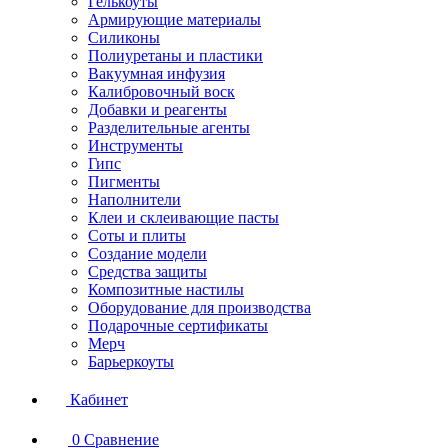
Гелькоуты
Армирующие материалы
Силиконы
Полиуретаны и пластики
Вакуумная инфузия
Калибровочный воск
Добавки и реагенты
Разделительные агенты
Инструменты
Гипс
Пигменты
Наполнители
Клеи и склеивающие пасты
Соты и плиты
Создание модели
Средства защиты
Композитные настилы
Оборудование для производства
Подарочные сертификаты
Мерч
Барьеркоуты
Кабинет
0
Сравнение