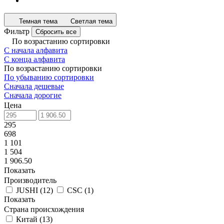
Темная тема
Светлая тема
Фильтр
Сбросить все
По возрастанию сортировки
С начала алфавита
С конца алфавита
По возрастанию сортировки
По убыванию сортировки
Сначала дешевые
Сначала дорогие
Цена
295
698
1 101
1 504
1 906.50
Показать
Производитель
JUSHI
(
12
)
CSC
(
1
)
Показать
Страна происхождения
Китай
(
13
)