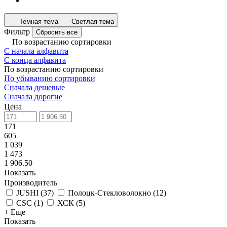
Темная тема
Светлая тема
Фильтр
Сбросить все
По возрастанию сортировки
С начала алфавита
С конца алфавита
По возрастанию сортировки
По убыванию сортировки
Сначала дешевые
Сначала дорогие
Цена
171
605
1 039
1 473
1 906.50
Показать
Производитель
JUSHI
(
37
)
Полоцк-Стекловолокно
(
12
)
CSC
(
1
)
ХСК
(
5
)
+ Еще
Показать