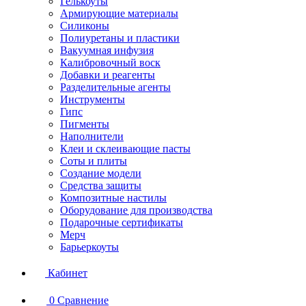
Гелькоуты
Армирующие материалы
Силиконы
Полиуретаны и пластики
Вакуумная инфузия
Калибровочный воск
Добавки и реагенты
Разделительные агенты
Инструменты
Гипс
Пигменты
Наполнители
Клеи и склеивающие пасты
Соты и плиты
Создание модели
Средства защиты
Композитные настилы
Оборудование для производства
Подарочные сертификаты
Мерч
Барьеркоуты
Кабинет
0
Сравнение